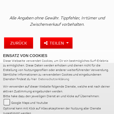
Alle Angaben ohne Gewähr. Tippfehler, Irrtümer und
Zwischenverkauf vorbehalten.
ZURÜCK
TEILEN
EINSATZ VON COOKIES
Diese Webseite verwendet Cookies, um Dir ein bestmögliches Surf-Erlebnis
zu ermöglichen. Diese Daten werden erhoben und dienen nicht für die
Erstellung von Nutzungsprofilen oder anderer weiterführender Verwendung.
Sämtliche Informationen zu verwendeten Cookies und eingebundenen
Diensten findest du hier:
Datenschutzerklärung
RIKOWSKI ZWEIRADTECHNIK GMBH
Wir verwenden auf dieser Website folgende Dienste, welche erst nach deiner
Pullach 4a
aktiven Zustimmung eingebunden werden.
83059 Kolbermoor
Bitte hake dazu den jeweiligen Dienst an und klicke auf Übernehmen:
Deutschland
Google Maps und Youtube
Optional kann mit Klick auf Alles akzeptieren der Nutzung aller Dienste
Telefon:
08061 - 36 448
zugestimmt werden