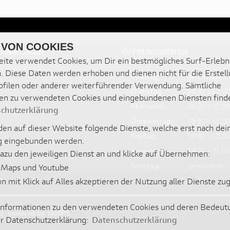
 VON COOKIES
CHNIK GMBH
ÖFFNUNGSZEITEN
ite verwendet Cookies, um Dir ein bestmögliches Surf-Erlebn
. Diese Daten werden erhoben und dienen nicht für die Erstel
Montag:
geschlossen
filen oder anderer weiterführender Verwendung. Sämtliche
Dienstag:
09:30 - 12:00
en zu verwendeten Cookies und eingebundenen Diensten find
Mittwoch:
09:30 - 12:00
chutzerklärung
36 448
Donnerstag:
09:30 - 12:00
www.ducati-rikowski.de
en auf dieser Website folgende Dienste, welche erst nach dei
Freitag:
09:30 - 12:00
 eingebunden werden.
ikowski@ducati-rikowski.de
Samstag:
09:30 - 13:00
dazu den jeweiligen Dienst an und klicke auf Übernehmen:
Sonntag:
geschlossen
 Maps und Youtube
nn mit Klick auf Alles akzeptieren der Nutzung aller Dienste z
 Informationen zu den verwendeten Cookies und deren Bedeut
it
powered by 1000PS
er Datenschutzerklärung:
Datenschutzerklärung