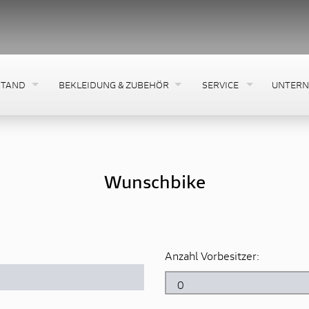
!!! Sichert euch jetzt sa
STAND
BEKLEIDUNG & ZUBEHÖR
SERVICE
UNTER
Wunschbike
Anzahl Vorbesitzer: