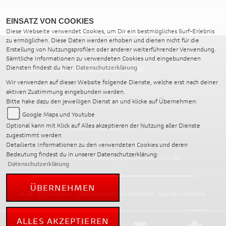
EINSATZ VON COOKIES
Diese Webseite verwendet Cookies, um Dir ein bestmögliches Surf-Erlebnis
zu ermöglichen. Diese Daten werden erhoben und dienen nicht für die
Erstellung von Nutzungsprofilen oder anderer weiterführender Verwendung.
Sämtliche Informationen zu verwendeten Cookies und eingebundenen
Diensten findest du hier:
Datenschutzerklärung
RIKOWSKI ZWEIRADTECHNIK GMBH
Wir verwenden auf dieser Website folgende Dienste, welche erst nach deiner
Pullach 4a
aktiven Zustimmung eingebunden werden.
83059 Kolbermoor
Bitte hake dazu den jeweiligen Dienst an und klicke auf Übernehmen:
Deutschland
Google Maps und Youtube
Optional kann mit Klick auf Alles akzeptieren der Nutzung aller Dienste
Telefon:
08061 - 36 448
zugestimmt werden
Website:
https://www.ducati-rikowski.de
Detailierte Informationen zu den verwendeten Cookies und deren
Bedeutung findest du in unserer Datenschutzerklärung:
E-Mail:
arthur.rikowski@ducati-rikowski.de
Datenschutzerklärung
ÜBERNEHMEN
AGB
Impressum
Datenschutz
Disclaimer
Barrierefreiheit
powered by 1000PS
ALLES AKZEPTIEREN